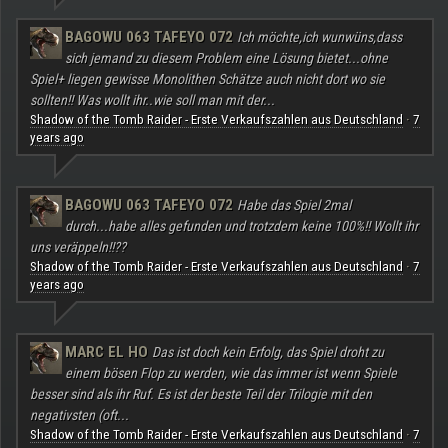
BAGOWU 063 TAFEYO 072
Ich möchte,ich wunwüns,dass
sich jemand zu diesem Problem eine Lösung bietet...ohne
Spiel+ liegen gewisse Monolithen Schätze auch nicht dort wo sie
sollten!! Was wollt ihr..wie soll man mit der...
Shadow of the Tomb Raider - Erste Verkaufszahlen aus Deutschland
7
·
years ago
BAGOWU 063 TAFEYO 072
Habe das Spiel 2mal
durch...habe alles gefunden und trotzdem keine 100%!! Wollt ihr
uns veräppeln!!??
Shadow of the Tomb Raider - Erste Verkaufszahlen aus Deutschland
7
·
years ago
MARC EL HO
Das ist doch kein Erfolg, das Spiel droht zu
einem bösen Flop zu werden, wie das immer ist wenn Spiele
besser sind als ihr Ruf. Es ist der beste Teil der Trilogie mit den
negativsten (oft...
Shadow of the Tomb Raider - Erste Verkaufszahlen aus Deutschland
7
·