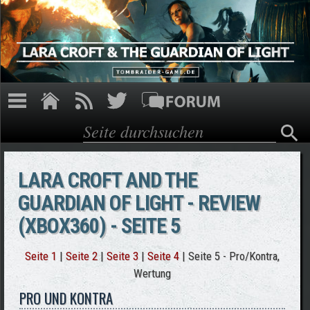
Direkt zum Inhalt
Suche
Suchformular
LARA CROFT AND THE
GUARDIAN OF LIGHT - REVIEW
(XBOX360) - SEITE 5
Seite 1
|
Seite 2
|
Seite 3
|
Seite 4
| Seite 5 - Pro/Kontra,
Wertung
PRO UND KONTRA