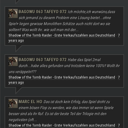
BAGOWU 063 TAFEYO 072
Ich möchte,ich wunwüns,dass
sich jemand zu diesem Problem eine Lösung bietet...ohne
Spiel+ liegen gewisse Monolithen Schätze auch nicht dort wo sie
sollten!! Was wollt ihr..wie soll man mit der...
Shadow of the Tomb Raider - Erste Verkaufszahlen aus Deutschland
7
·
years ago
BAGOWU 063 TAFEYO 072
Habe das Spiel 2mal
durch...habe alles gefunden und trotzdem keine 100%!! Wollt ihr
uns veräppeln!!??
Shadow of the Tomb Raider - Erste Verkaufszahlen aus Deutschland
7
·
years ago
MARC EL HO
Das ist doch kein Erfolg, das Spiel droht zu
einem bösen Flop zu werden, wie das immer ist wenn Spiele
besser sind als ihr Ruf. Es ist der beste Teil der Trilogie mit den
negativsten (oft...
Shadow of the Tomb Raider - Erste Verkaufszahlen aus Deutschland
7
·