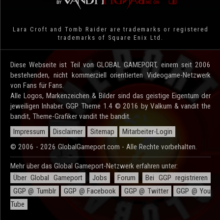
Lara Croft and Tomb Raider are trademarks or registered
trademarks of Square Enix Ltd.
Diese Webseite ist Teil von GLOBAL GAMEPORT, einem seit 2006
bestehenden, nicht kommerziell orientierten Videogame-Netzwerk
von Fans für Fans.
Alle Logos, Markenzeichen & Bilder sind das geistige Eigentum der
jeweiligen Inhaber. GGP Theme 1.4 © 2016 by Valkum & vandit the
bandit, Theme-Grafiker vandit the bandit.
Impressum
Disclaimer
Sitemap
Mitarbeiter-Login
© 2006 - 2026 GlobalGameport.com - Alle Rechte vorbehalten.
Mehr über das Global Gameport-Netzwerk erfahren unter:
Über Global Gameport
Jobs
Forum
Bei GGP registrieren
GGP @ Tumblr
GGP @ Facebook
GGP @ Twitter
GGP @ You
Tube