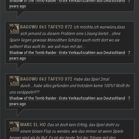
Shadow of the Tomb Raider - Erste Verkaufszahlen aus Deutschland
7
·
years ago
BAGOWU 063 TAFEYO 072
Ich möchte,ich wunwüns,dass
sich jemand zu diesem Problem eine Lösung bietet...ohne
Spiel+ liegen gewisse Monolithen Schätze auch nicht dort wo sie
sollten!! Was wollt ihr..wie soll man mit der...
Shadow of the Tomb Raider - Erste Verkaufszahlen aus Deutschland
7
·
years ago
BAGOWU 063 TAFEYO 072
Habe das Spiel 2mal
durch...habe alles gefunden und trotzdem keine 100%!! Wollt ihr
uns veräppeln!!??
Shadow of the Tomb Raider - Erste Verkaufszahlen aus Deutschland
7
·
years ago
MARC EL HO
Das ist doch kein Erfolg, das Spiel droht zu
einem bösen Flop zu werden, wie das immer ist wenn Spiele
besser sind als ihr Ruf. Es ist der beste Teil der Trilogie mit den