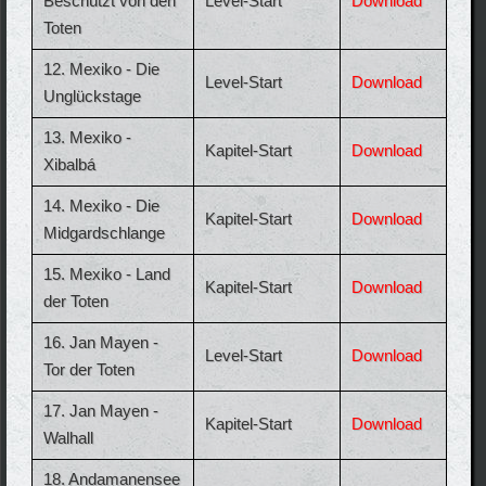
Beschützt von den
Level-Start
Download
Toten
12. Mexiko - Die
Level-Start
Download
Unglückstage
13. Mexiko -
Kapitel-Start
Download
Xibalbá
14. Mexiko - Die
Kapitel-Start
Download
Midgardschlange
15. Mexiko - Land
Kapitel-Start
Download
der Toten
16. Jan Mayen -
Level-Start
Download
Tor der Toten
17. Jan Mayen -
Kapitel-Start
Download
Walhall
18. Andamanensee