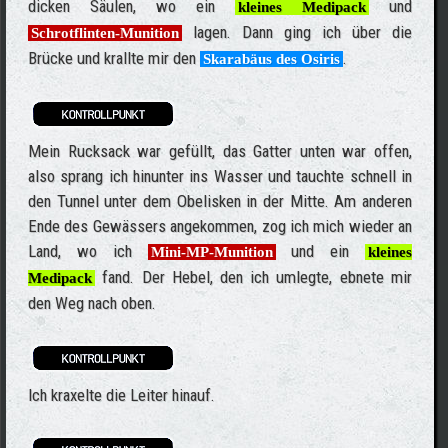
dicken Säulen, wo ein
und
kleines Medipack
lagen. Dann ging ich über die
Schrotflinten-Munition
Brücke und krallte mir den
.
Skarabäus des Osiris
Mein Rucksack war gefüllt, das Gatter unten war offen,
also sprang ich hinunter ins Wasser und tauchte schnell in
den Tunnel unter dem Obelisken in der Mitte. Am anderen
Ende des Gewässers angekommen, zog ich mich wieder an
Land, wo ich
und ein
Mini-MP-Munition
kleines
fand. Der Hebel, den ich umlegte, ebnete mir
Medipack
den Weg nach oben.
Ich kraxelte die Leiter hinauf.