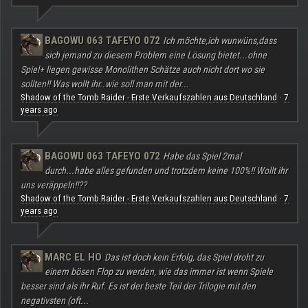
BAGOWU 063 TAFEYO 072
Ich möchte,ich wunwüns,dass
sich jemand zu diesem Problem eine Lösung bietet...ohne
Spiel+ liegen gewisse Monolithen Schätze auch nicht dort wo sie
sollten!! Was wollt ihr..wie soll man mit der...
Shadow of the Tomb Raider - Erste Verkaufszahlen aus Deutschland
7
·
years ago
BAGOWU 063 TAFEYO 072
Habe das Spiel 2mal
durch...habe alles gefunden und trotzdem keine 100%!! Wollt ihr
uns veräppeln!!??
Shadow of the Tomb Raider - Erste Verkaufszahlen aus Deutschland
7
·
years ago
MARC EL HO
Das ist doch kein Erfolg, das Spiel droht zu
einem bösen Flop zu werden, wie das immer ist wenn Spiele
besser sind als ihr Ruf. Es ist der beste Teil der Trilogie mit den
negativsten (oft...