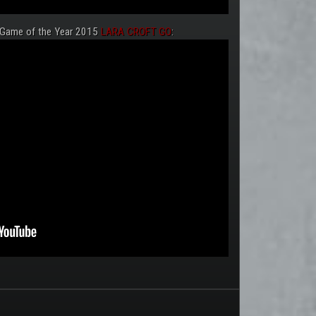
 Game of the Year 2015
LARA CROFT GO
: