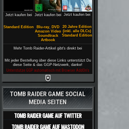
Jetzt kaufen bei
Jetzt kaufen bei
Jetzt kaufen bei
20 Jahre Edition
Blu-ray
,
DVD
Standard Edition
(inkl. alle DLCs)
Amazon Video
Standard Edition
Soundtrack
Artbook
Mehr Tomb Raider-Artikel gibt's direkt bei
Mit jeder Bestellung über diese Links unterstützt Du
diese Seite & das GGP-Netzwerk, danke!
Unterstütze GGP automatisch mit Browser AddOn's
TOMB RAIDER GAME SOCIAL
MEDIA SEITEN
TOMB RAIDER GAME AUF TWITTER
TOMB RAIDER GAME AUF MASTODON