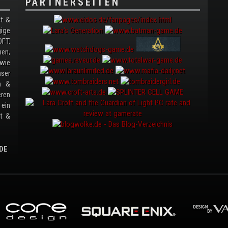
PARTNERSEITEN
t &
gige
FT.
nen,
wie
ser
en &
ren
ein
it &
DE