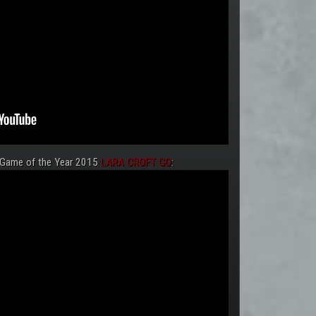
 Game of the Year 2015
LARA CROFT GO
: