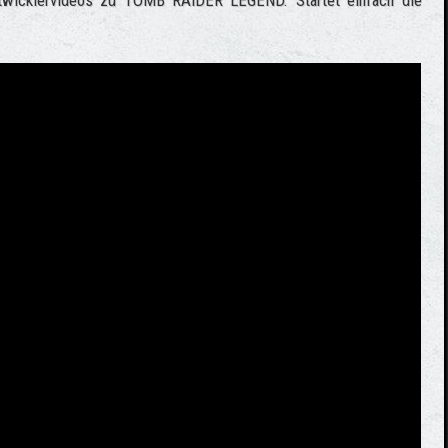
 Entwicklervideos zu TOMB RAIDER LEGEND. Startet einfach die