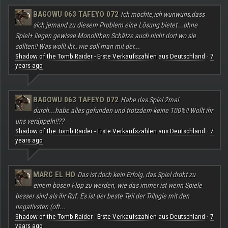
BAGOWU 063 TAFEYO 072
Ich möchte,ich wunwüns,dass
sich jemand zu diesem Problem eine Lösung bietet...ohne
Spiel+ liegen gewisse Monolithen Schätze auch nicht dort wo sie
sollten!! Was wollt ihr..wie soll man mit der...
Shadow of the Tomb Raider - Erste Verkaufszahlen aus Deutschland
7
·
years ago
BAGOWU 063 TAFEYO 072
Habe das Spiel 2mal
durch...habe alles gefunden und trotzdem keine 100%!! Wollt ihr
uns veräppeln!!??
Shadow of the Tomb Raider - Erste Verkaufszahlen aus Deutschland
7
·
years ago
MARC EL HO
Das ist doch kein Erfolg, das Spiel droht zu
einem bösen Flop zu werden, wie das immer ist wenn Spiele
besser sind als ihr Ruf. Es ist der beste Teil der Trilogie mit den
negativsten (oft...
Shadow of the Tomb Raider - Erste Verkaufszahlen aus Deutschland
7
·
years ago