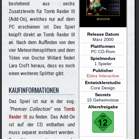
bestehend aus sechs
Zusatzleveln für Tomb Raider III
(Add-On), welches nur auf dem
PC erschienen ist. Das Spiel
knüpft direkt an Tomb Raider III
Release Datum
März 2000
an. Nach dem Auffinden von den
Plattformen
vier Meteoritensplittern und dem
PC CD-Rom
Töten von Doctor Willard findet
Spielmodus
1 Spieler
Lara Croft heraus, dass es noch
Publisher
einen weiteren Splitter gibt.
Eidos Interactive
Entwicklerstudio
KAUFINFORMATIONEN
Core Design
Secrets
15 Geheimnisse
Das Spiel ist nur in der sog.
Altersfreigabe
"Premier Collection"
von
Tomb
Raider III
zu finden. Das Add-On
ist auf der CD enthalten und
muss separat installiert werden.