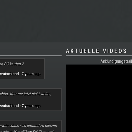
AKTUELLE VIDEOS
Ankündigungstrail
en PC kaufen ?
Deutschland
7 years ago
·
chtig. Komme jetzt nicht weiter,
Deutschland
7 years ago
·
nwüns,dass sich jemand zu diesem
 gewisse Monolithen Schätze auch