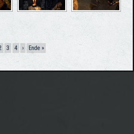
2
3
4
›
Ende »