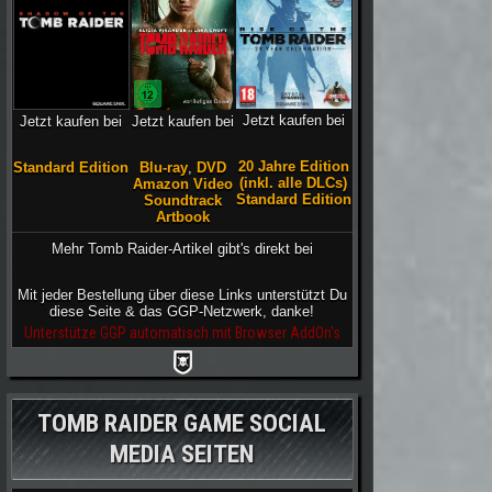
Jetzt kaufen bei
Jetzt kaufen bei
Jetzt kaufen bei
20 Jahre Edition
Blu-ray
,
DVD
Standard Edition
(inkl. alle DLCs)
Amazon Video
Standard Edition
Soundtrack
Artbook
Mehr Tomb Raider-Artikel gibt's direkt bei
Mit jeder Bestellung über diese Links unterstützt Du
diese Seite & das GGP-Netzwerk, danke!
Unterstütze GGP automatisch mit Browser AddOn's
TOMB RAIDER GAME SOCIAL
MEDIA SEITEN