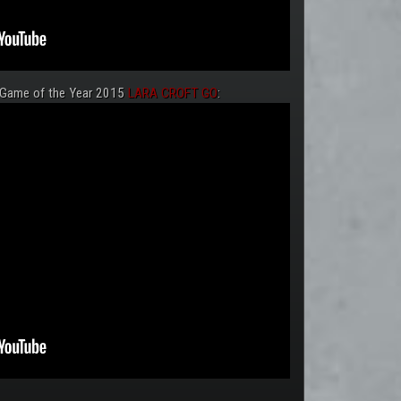
 Game of the Year 2015
LARA CROFT GO
: