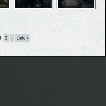
1
2
›
Ende »