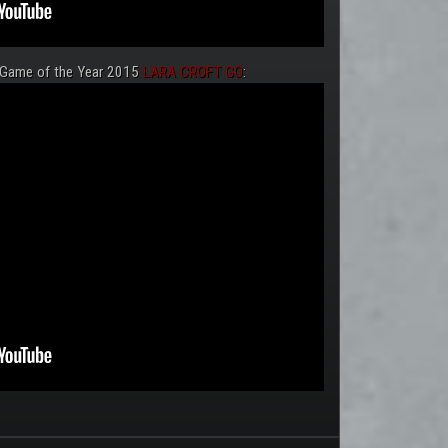
 Game of the Year 2015
LARA CROFT GO
: