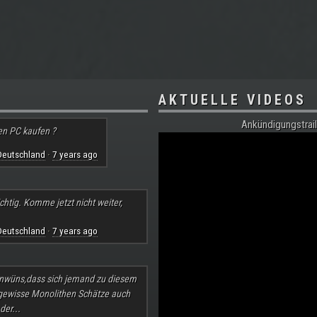
AKTUELLE VIDEOS
Ankündigungstrail
en PC kaufen ?
Deutschland
7 years ago
·
chtig. Komme jetzt nicht weiter,
Deutschland
7 years ago
·
nwüns,dass sich jemand zu diesem
 gewisse Monolithen Schätze auch
der...