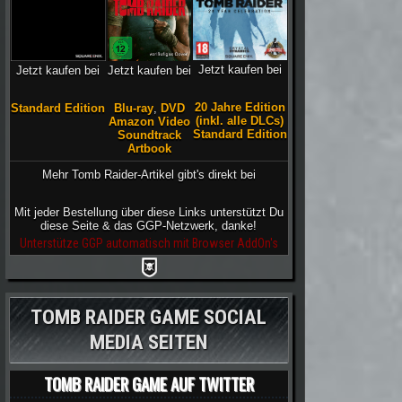
Jetzt kaufen bei
Jetzt kaufen bei
Jetzt kaufen bei
20 Jahre Edition
Blu-ray
,
DVD
Standard Edition
(inkl. alle DLCs)
Amazon Video
Standard Edition
Soundtrack
Artbook
Mehr Tomb Raider-Artikel gibt's direkt bei
Mit jeder Bestellung über diese Links unterstützt Du
diese Seite & das GGP-Netzwerk, danke!
Unterstütze GGP automatisch mit Browser AddOn's
TOMB RAIDER GAME SOCIAL
MEDIA SEITEN
TOMB RAIDER GAME AUF TWITTER